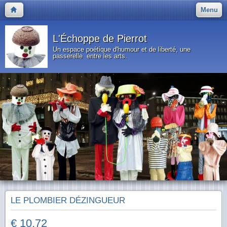
Menu
L'Échoppe de Pierrot
Un espace poétique d'humour et de liberté, une
passerelle entre les arts.
LE PLOMBIER DÉZINGUEUR
€ 10.72