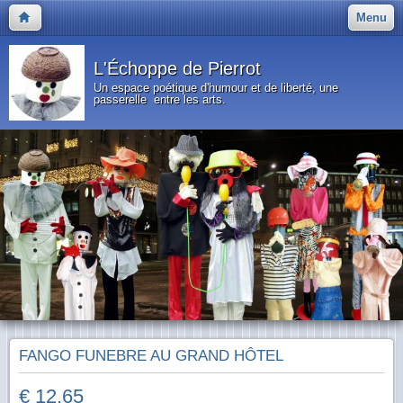
Menu
L'Échoppe de Pierrot
Un espace poétique d'humour et de liberté, une
passerelle entre les arts.
FANGO FUNEBRE AU GRAND HÔTEL
€ 12.65